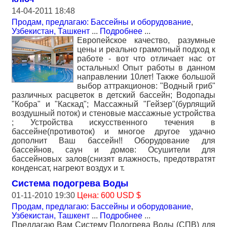
14-04-2011 18:48
Продам, предлагаю: Бассейны и оборудование
,
Узбекистан, Ташкент
...
Подробнее
...
Европейское качество, разумные
цены и реально грамотный подход к
работе - вот что отличает нас от
остальных! Опыт работы в данном
направлении 10лет! Также большой
выбор аттракционов: "Водный гриб"
различных расцветок в детский бассейн; Водопады
"Кобра" и "Каскад"; Массажный "Гейзер"(бурлящий
воздушный поток) и стеновые массажные устройства
; Устройства искусственного течения в
бассейне(противоток) и многое другое удачно
дополнит Ваш бассейн!! Оборудование для
бассейнов, саун и домов: Осушители для
бассейновых залов(снизят влажность, предотвратят
конденсат, нагреют воздух и т.
Система подогрева Воды
01-11-2010 19:30
Цена: 600 USD $
Продам, предлагаю: Бассейны и оборудование
,
Узбекистан, Ташкент
...
Подробнее
...
Предлагаю Вам Систему Подогрева Воды (СПВ) для